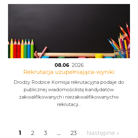
08.06
2026
Rekrutacja uzupełniająca-wyniki
Drodzy Rodzice Komisja rekrutacyjna podaje do
publicznej wiadomościlistę kandydatów
zakwalifikowanych i niezakwalifikowanychw
rekrutacji...
1
2
3
…
23
Następne »